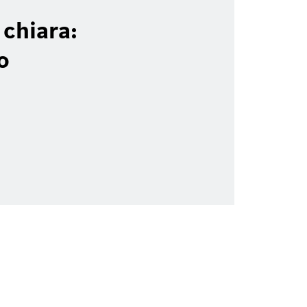
 chiara:
o