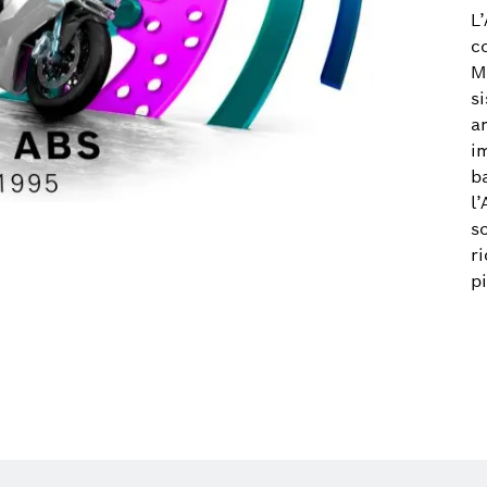
L’
c
M
s
a
i
b
l
s
ri
pi