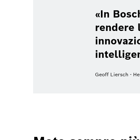
In Bosch
rendere l
innovazi
intellige
Geoff Liersch - H