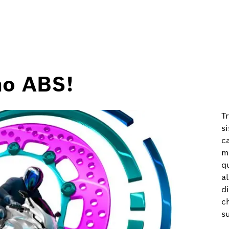
o ABS!
T
s
c
m
q
al
di
c
s