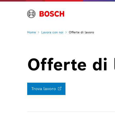
Home
Lavora con
noi
Offerte di lavoro
Offerte di
Trova
lavoro