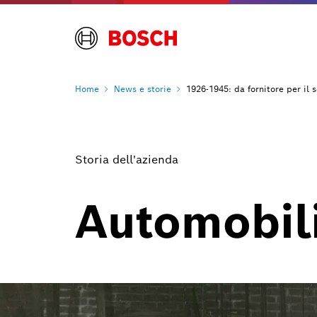
Home
News e
storie
1926-1945: da fornitore per il 
Storia dell'azienda
Automobili