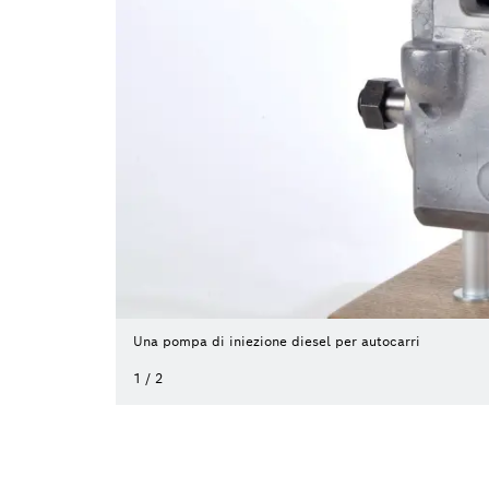
Una pompa di iniezione diesel per autocarri
1
/
2