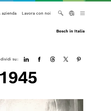
a azienda
Lavora con noi
Bosch in Italia
dividi su:
-1945